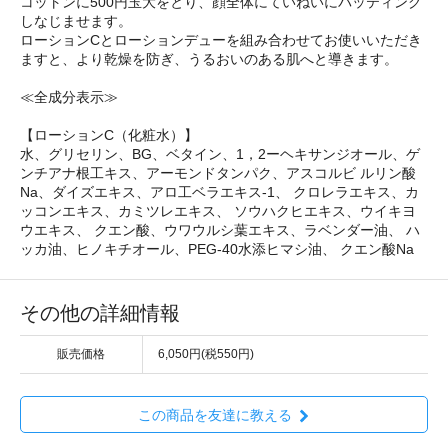
コットンに500円玉大をとり、顔全体にていねいにパッティング
しなじませます。
ローションCとローションデューを組み合わせてお使いいただき
ますと、より乾燥を防ぎ、うるおいのある肌へと導きます。
≪全成分表示≫
【ローションC（化粧水）】
水、グリセリン、BG、ベタイン、1，2ーヘキサンジオール、ゲ
ンチアナ根工キス、アーモンドタンパク、アスコルビ ルリン酸
Na、ダイズエキス、アロ工ベラエキス-1、 クロレラエキス、カ
ッコンエキス、カミツレエキス、 ソウハクヒエキス、ウイキヨ
ウエキス、 クエン酸、ウワウルシ葉エキス、ラベンダー油、 ハ
ッカ油、ヒノキチオール、PEG-40水添ヒマシ油、 クエン酸Na
その他の詳細情報
販売価格
6,050円(税550円)
この商品を友達に教える